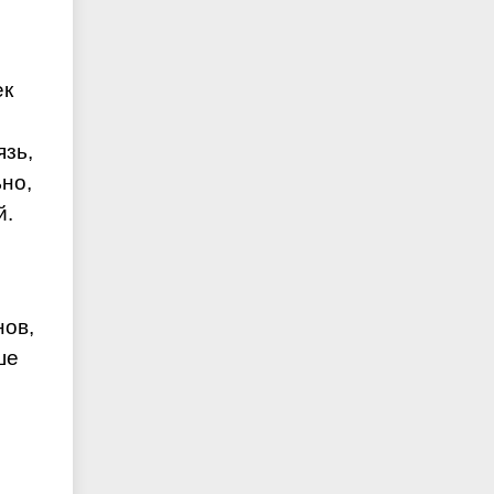
ек
язь,
но,
й.
нов,
ше